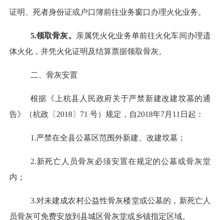
证明、死者身份证或户口簿前往业务窗口办理火化业务。
5.
领取骨灰。
亲属凭火化业务单前往火化车间办理遗
体火化，并凭火化证明及结算票据领取骨灰。
二、骨灰安置
根据《上杭县人民政府关于严禁新建改建坟墓的通
告》（
杭政〔
2018
〕
71
号）
规定，自
2018
年
7
月
11
日起
：
1.
严禁在全县公墓区范围外新建、改建坟墓；
2.
新死亡人员骨灰必须安置在规定的公墓或骨灰堂
内；
3.
对未建成农村公益性骨灰楼堂或公墓的，新死亡人
员骨灰可免费安放到县城区骨灰堂或乡镇指定区域。