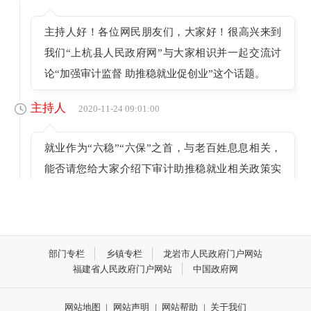
主持人好！各位网民朋友们，大家好！很高兴来到
我们“上杭县人民政府网”与大家相识并一起交流讨
论“加强审计监督 助推稳就业促创业”这个话题。
主持人
2020-11-24 09:01:00
就业作为“六稳”“六保”之首，与老百姓息息相关，
能否请您给大家介绍下审计助推稳就业相关政策实
施的主要目标任务？
嘉宾 黄先华
2020-11-24 09:02:00
部门专栏
乡镇专栏
龙岩市人民政府门户网站
好的。就业是最大的民生，特别是今年疫情影响
福建省人民政府门户网站
中国政府网
下，就业压力比较大。党中央、国务院针对“稳就
业”“保就业”也出台了一系列政策、措施。今年，我
网站地图
|
网站声明
|
网站帮助
|
关于我们