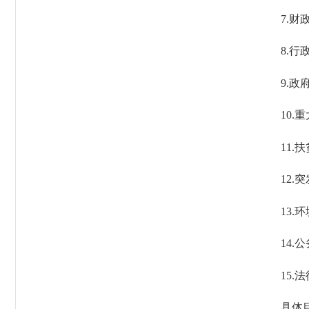
7.财政
8.行政
9.政府
10.重
11.扶
12.突
13.环
14.公
15.法
具体目录地址：h