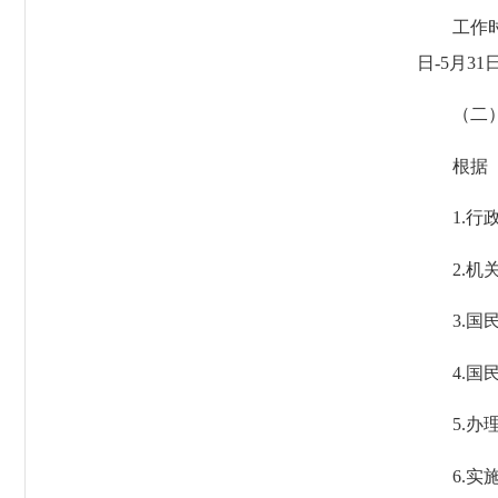
工作时间：
日-5月31
（二）
根据《条
1.行政
2.机关
3.国民
4.国民
5.办理
6.实施