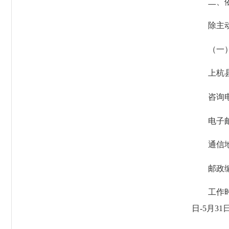
二、依
除主动公
（一）
上杭县住
咨询电话：
电子邮箱：z
通信地址
邮政编码：
工作时间：
日-5月31