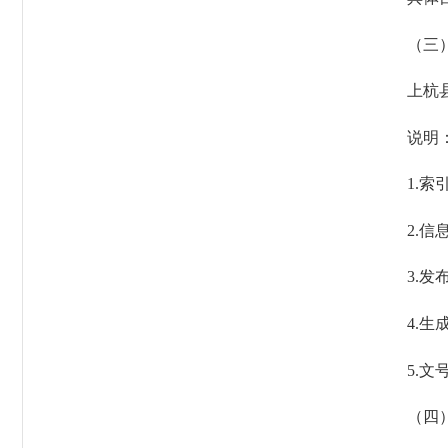
（三）
上杭县住
说明
1.索引
2.信息
3.发布
4.生成
5.文号
（四）