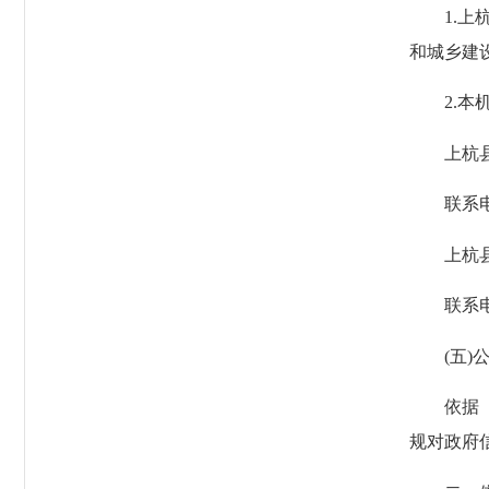
1.上杭
和城乡建设局”
2.本机
上杭县档
联系电话：0
上杭县图
联系电话：0
(五)公
依据《条
规对政府