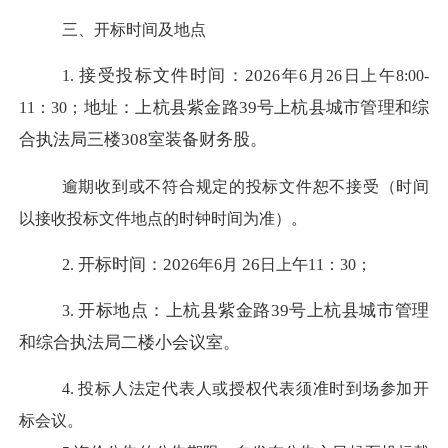
三、
开标时间及地点
接受投标文件时间：
202
1.
6
年
6
月
26
日上午
8
:
0
0-
地址：上杭县紫金路
39号上杭县城市管理和综
11：30
；
合执法局三楼308室装备财务股。
逾期收到或不符合规定的投标文件恕不接受（时间
以接收投标文件地点的时钟时间为准）。
开标时间：
202
26
2.
6
年
6
月
日上午
11：30
；
开标地点：上杭县紫金路
39号上杭县城市管理
3.
和综合执法局二楼小会议室。
4.
投标人法定代表人或授权代表须准时到场参加开
标会议。