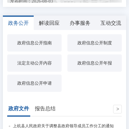
发布时间：2026-08-03
上杭县农业农村局关于招募2026年全国名特优新农产
品产销对接活动展...
政务公开
解读回应
办事服务
互动交流
发布时间：2026-07-27
关于公开征求《水表、燃气表强制检定制度（征求意
见稿）》和《专项...
政府信息公开指南
政府信息公开制度
发布时间：2026-07-21
中央层面整治形式主义为基层减负专项工作机制办公
室 中央纪委办公...
发布时间：2026-07-15
农民工工资保证金返还公示（三）
法定主动公开内容
政府信息公开年报
发布时间：2026-07-13
2026年上杭县医疗卫生事业单位引进高素质人才拟聘
政府信息公开申请
用人员公示
发布时间：2026-07-03
中共上杭县委社会工作部关于拟聘用钟鹏强等9人为我
县第十八批高校...
政府文件
报告总结
发布时间：2026-06-26
上杭县2026年度动物疫病强制免疫“先打后补”实施养
殖场拟 补助疫...
上杭县人民政府关于调整县政府领导成员工作分工的通知