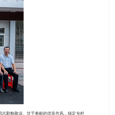
志勤勉敬业、甘于奉献的优良作风，锚定乡村