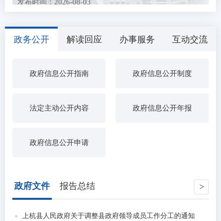
发布时间：2026-08-03
上杭县农业农村局关于招募2026年全国名特优新农产
品产销对接活动展...
政务公开
解读回应
办事服务
互动交流
发布时间：2026-07-27
关于公开征求《水表、燃气表强制检定制度（征求意
见稿）》和《专项...
政府信息公开指南
政府信息公开制度
发布时间：2026-07-21
中央层面整治形式主义为基层减负专项工作机制办公
室 中央纪委办公...
发布时间：2026-07-15
农民工工资保证金返还公示（三）
法定主动公开内容
政府信息公开年报
发布时间：2026-07-13
2026年上杭县医疗卫生事业单位引进高素质人才拟聘
政府信息公开申请
用人员公示
发布时间：2026-07-03
中共上杭县委社会工作部关于拟聘用钟鹏强等9人为我
县第十八批高校...
政府文件
报告总结
发布时间：2026-06-26
上杭县2026年度动物疫病强制免疫“先打后补”实施养
殖场拟 补助疫...
上杭县人民政府关于调整县政府领导成员工作分工的通知