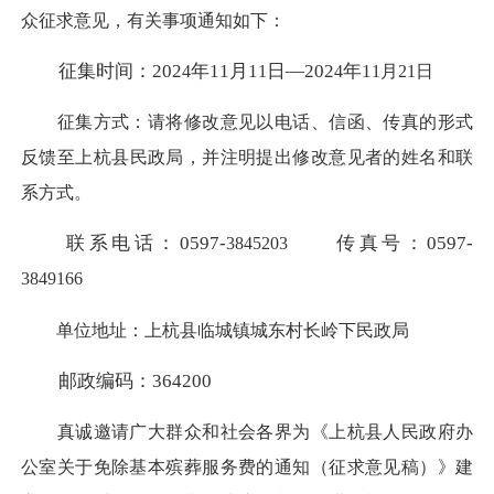
众征求意见，有关事项通知如下：
征集时间：
202
年
11月1
日
—202
年
1
4
1
4
1
月
21
日
征集方式：请将修改意见以电话、信函、传真的形式
反馈至上杭县
民政
局，并注明提出修改意见者的姓名和联
系方式。
联系电话：
0597-
传真号：
0597-
3845203
3849166
单位地址：上杭县临城镇
城东村长岭下民政局
邮政编码：
364200
真诚邀请广大群众和社会各界为《
上杭县人民政府办
公室关于免除基本殡葬服务费的通知（
征求意
见
稿）
》建