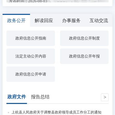
发布时间：2026-08-03
上杭县农业农村局关于招募2026年全国名特优新农产
品产销对接活动展...
政务公开
解读回应
办事服务
互动交流
发布时间：2026-07-27
关于公开征求《水表、燃气表强制检定制度（征求意
见稿）》和《专项...
政府信息公开指南
政府信息公开制度
发布时间：2026-07-21
中央层面整治形式主义为基层减负专项工作机制办公
室 中央纪委办公...
发布时间：2026-07-15
农民工工资保证金返还公示（三）
法定主动公开内容
政府信息公开年报
发布时间：2026-07-13
2026年上杭县医疗卫生事业单位引进高素质人才拟聘
政府信息公开申请
用人员公示
发布时间：2026-07-03
中共上杭县委社会工作部关于拟聘用钟鹏强等9人为我
县第十八批高校...
政府文件
报告总结
发布时间：2026-06-26
上杭县2026年度动物疫病强制免疫“先打后补”实施养
殖场拟 补助疫...
上杭县人民政府关于调整县政府领导成员工作分工的通知