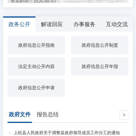
发布时间：2026-08-03
上杭县农业农村局关于招募2026年全国名特优新农产
品产销对接活动展...
政务公开
解读回应
办事服务
互动交流
发布时间：2026-07-27
关于公开征求《水表、燃气表强制检定制度（征求意
见稿）》和《专项...
政府信息公开指南
政府信息公开制度
发布时间：2026-07-21
中央层面整治形式主义为基层减负专项工作机制办公
室 中央纪委办公...
发布时间：2026-07-15
农民工工资保证金返还公示（三）
法定主动公开内容
政府信息公开年报
发布时间：2026-07-13
2026年上杭县医疗卫生事业单位引进高素质人才拟聘
政府信息公开申请
用人员公示
发布时间：2026-07-03
中共上杭县委社会工作部关于拟聘用钟鹏强等9人为我
县第十八批高校...
政府文件
报告总结
发布时间：2026-06-26
上杭县2026年度动物疫病强制免疫“先打后补”实施养
殖场拟 补助疫...
上杭县人民政府关于调整县政府领导成员工作分工的通知