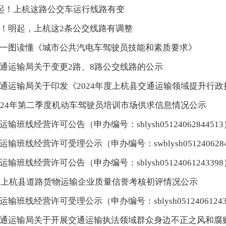
日起！上杭这路公交车运行线路有变
！明起，上杭这2条公交线路有调整
一图读懂《城市公共汽电车驾驶员技能和素质要求》
通运输局关于变更2路、8路公交线路的公示
通运输局关于印发《2024年度上杭县交通运输领域提升行
024年第二季度机动车驾驶员培训市场供求信息情况公示
输班线经营许可公告（申办编号：sblysh05124062844513
输班线经营许可受理公示（申办编号：swblysh0512406284
输班线经营许可公告（申办编号：sblysh05124061243398
年度上杭县道路货物运输企业质量信誉考核初评情况公示
输班线经营许可受理公示（申办编号：sblysh05124061243
通运输局关于开展交通运输执法领域群众身边不正之风和腐