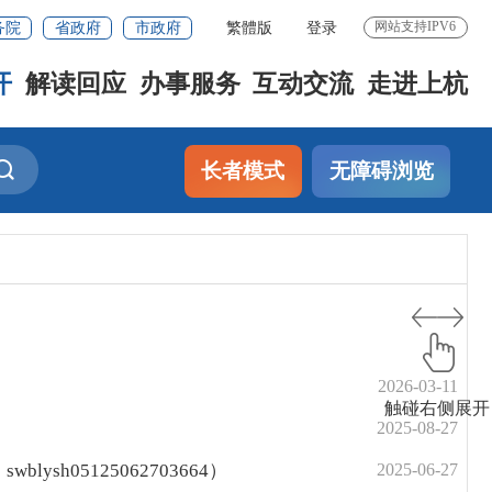
务院
省政府
市政府
繁體版
登录
网站支持IPV6
开
解读回应
办事服务
互动交流
走进上杭
长者模式
无障碍浏览
2026-03-11
触碰右侧展开
2025-08-27
h05125062703664）
2025-06-27