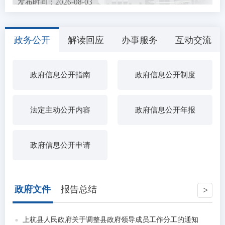
发布时间：2026-08-03
上杭县农业农村局关于招募2026年全国名特优新农产
品产销对接活动展...
政务公开
解读回应
办事服务
互动交流
发布时间：2026-07-27
关于公开征求《水表、燃气表强制检定制度（征求意
见稿）》和《专项...
政府信息公开指南
政府信息公开制度
发布时间：2026-07-21
中央层面整治形式主义为基层减负专项工作机制办公
室 中央纪委办公...
发布时间：2026-07-15
农民工工资保证金返还公示（三）
法定主动公开内容
政府信息公开年报
发布时间：2026-07-13
2026年上杭县医疗卫生事业单位引进高素质人才拟聘
政府信息公开申请
用人员公示
发布时间：2026-07-03
中共上杭县委社会工作部关于拟聘用钟鹏强等9人为我
县第十八批高校...
政府文件
报告总结
发布时间：2026-06-26
上杭县2026年度动物疫病强制免疫“先打后补”实施养
殖场拟 补助疫...
上杭县人民政府关于调整县政府领导成员工作分工的通知