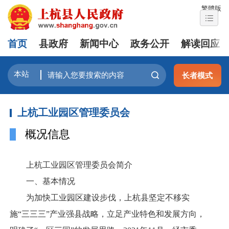
繁體版
首页
县政府
新闻中心
政务公开
解读回应
长者模式
上杭工业园区管理委员会
概况信息
上杭工业园区管理委员会简介
一、基本情况
为加快工业园区建设步伐，上杭县坚定不移实
施“三三三”产业强县战略，立足产业特色和发展方向，