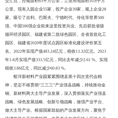
交汇点，控规面积63平方公里，工业用地面积10.8平方
公里。现有入园企业55家，投产企业39家，规上企业28
家。吸引了吉利、巴斯夫、宁德时代、传化等世界500
强、中国500强企业前来这里投资兴业。先后获批省级
循环经济园区、福建省第二批绿色园区、全省首批化工
园区、福建省2020年度试点园区标准化建设评价第五
名。2022年实现产值483.24亿元，税收13.32亿元。2023
年1-8月实现产值333.5亿元，同比去年减少2.61 %。实现
税收3.86亿元，同比减少60.83 %。
蛟洋新材料产业园紧紧围绕县第十四次党代会精
神，坚定不移贯彻“三三三”产业强县战略，持续推动金
铜、新材料两大主导产业发展，深入贯彻落实产业强县
战略、绿色发展战略、创新引领战略，做强产业平台、
做大主导产业。根据国家鼓励的产业发展方向，聚焦于