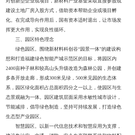
对创新型企业或项目，新材料产业基金采取直接参股或
建设土地厂房入股方式，借助资本帮助企业或项目孵
化。在完成导向作用后，国有资本适时退出，让市场发
挥更大作用，实现良性循环。
三、园区特色理念
绿色园区。围绕新材料科创谷“园景一体”的建设构
想和打造福建绿色智能产城示范区的目标，将园区内
2400亩种子林和较高山头升级改造为森林公园，并创建
多条开放走廊，形成300米见绿，500米见园的生态体
系，园区绿化面积占总面积四分之一以上，使园区与生
态景观融为一体。园区建筑层面采用水敏性城市设计，
节能减排，倡导绿色制造，坚持可持续发展，打造绿色
生态型产业园区。
智慧园区。以新一代信息技术和智慧应用为支撑，