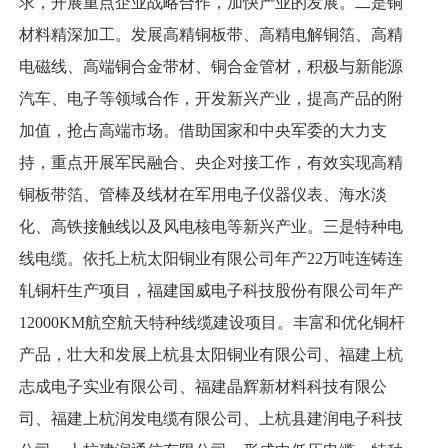
求，开展重点企业战略合作，加快产业的发展。二是铜
材料精深加工。发展高精铜板带、高精电解铜箔、高精
电磁线、高端铜合金带材、铜合金管材，积极与新能源
汽车、电子等领域合作，开发新兴产业，提高产品的附
加值，抢占高端市场。借助国家和中央军委的大力支
持，重点开展军民融合、央企对接工作，有效实现高精
铜板带箔、管棒及线材在军用电子仪器仪表、海水淡
化、高铁接触线以及风电核电等新兴产业。三是特种电
线电缆。依托上杭太阳铜业有限公司年产22万吨连铸连
轧铜杆生产项目，福建国威电子科技股份有限公司年产
12000KM航空航天特种线缆建设项目。丰富和优化铜杆
产品，壮大和发展上杭县太阳铜业有限公司、福建上杭
志成电子实业有限公司、福建晶辉新材料科技有限公
司、福建上杭润发电缆有限公司、上杭县建润电子科技