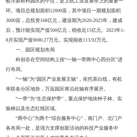
蛟洋新材料园区的中点，是上杭工业发展带上的重要一
环。项目总规划面积12000亩，其中项目一期规划面积
3000亩，总投资168亿元，建设期为2020-2025年，建成
后，预计能实现产值500亿元，税收近15亿元。2023年1-
8月实现产值9690.27万元。实现税收113.92万元。
一、园区规划布局
科创谷在空间结构上按“一轴一带两中心四分区”进
行布局。
“一轴”为“园区产业发展主轴”，依托茶白线，有机
串联各分区地块，万亩园区将沿此轴有序展开。
“一带”为“生态保护带”，重点保护地块种子林、实
验林以及生态红线区域。
“两中心”为两个“综合服务中心”，南门户、北门户
各布局一处，是强力支撑创新活动的科技产业服务中