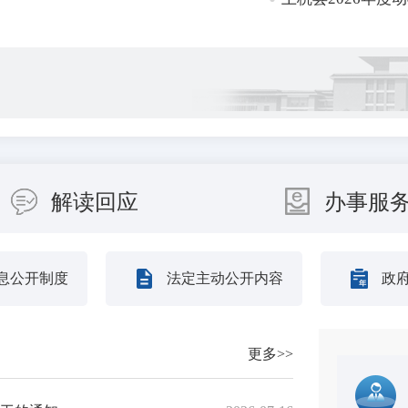
全国名特优新农产品产销对接活动展...
定制度（征求意见稿）》和《专项...
解读回应
办事服
工作机制办公室 中央纪委办公...
息公开制度
法定主动公开内容
政
引进高素质人才拟聘用人员公示
更多>>
鹏强等9人为我县第十八批高校...