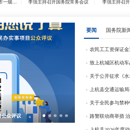
习近平对湖南长沙浏阳市一烟花厂爆炸事故作出...
|
李强主持召开国务院常务会议
|
李强主持召开
要闻
国务院新
农民工工资保证金
致上杭城区机动车
关于公开征求《水表
上杭县交通运输局召
关于全民参与禁种
路警联动商举措 治
目公众评议
上杭县2026年度