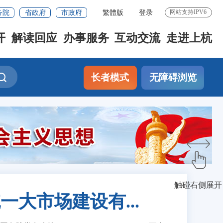
务院
省政府
市政府
繁體版
登录
网站支持IPV6
开
解读回应
办事服务
互动交流
走进上杭
长者模式
无障碍浏览
触碰右侧展开
大市场建设有...