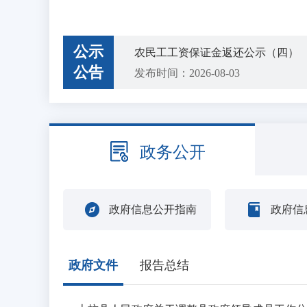
坚持依法行政，建设法治政府
公示
农民工工资保证金返还公示（四）
公告
发布时间：2026-08-03
上杭县农业农村局关于招募2026年
发布时间：2026-07-27
关于公开征求《水表、燃气表强制检
政务公开
发布时间：2026-07-21
中央层面整治形式主义为基层减负专项
发布时间：2026-07-15
政府信息公开指南
政府信
农民工工资保证金返还公示（三）
发布时间：2026-07-13
2026年上杭县医疗卫生事业单位
政府文件
报告总结
发布时间：2026-07-03
中共上杭县委社会工作部关于拟聘用钟