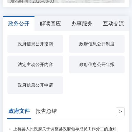
发布时间：2026-08-03
上杭县农业农村局关于招募2026年全国名特优新农产
品产销对接活动展...
政务公开
解读回应
办事服务
互动交流
发布时间：2026-07-27
关于公开征求《水表、燃气表强制检定制度（征求意
见稿）》和《专项...
政府信息公开指南
政府信息公开制度
发布时间：2026-07-21
中央层面整治形式主义为基层减负专项工作机制办公
室 中央纪委办公...
发布时间：2026-07-15
农民工工资保证金返还公示（三）
法定主动公开内容
政府信息公开年报
发布时间：2026-07-13
2026年上杭县医疗卫生事业单位引进高素质人才拟聘
政府信息公开申请
用人员公示
发布时间：2026-07-03
中共上杭县委社会工作部关于拟聘用钟鹏强等9人为我
县第十八批高校...
政府文件
报告总结
发布时间：2026-06-26
上杭县2026年度动物疫病强制免疫“先打后补”实施养
殖场拟 补助疫...
上杭县人民政府关于调整县政府领导成员工作分工的通知